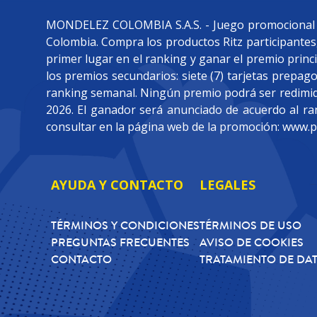
Actividad Promocional www.promor
RITZ en todas las presentaciones 
MONDELEZ COLOMBIA S.A.S. - Juego promocional “Vi
• Galletas RITZ (Presentación de
Colombia. Compra los productos Ritz participantes
• Galletas RITZ (Presentación de 
primer lugar en el ranking y ganar el premio prin
• Galletas RITZ (Presentación de 
los premios secundarios: siete (7) tarjetas prepa
• Galletas RITZ (Presentación de
ranking semanal. Ningún premio podrá ser redimido 
5. DINÁMICA GENERAL DE LA A
2026. El ganador será anunciado de acuerdo al r
Paso 1:
Los Usuarios deberán adqu
consultar en la página web de la promoción: www.
Único”) al reverso del empaque. 
de dos (2) letras al inicio que se
terminará con seis (6) números m
AYUDA Y CONTACTO
LEGALES
Ejemplo:
LM 205241601 1 T 08:00:08
TÉRMINOS Y CONDICIONES
TÉRMINOS DE USO
MP 205241601 1 T 08:00:08
PREGUNTAS FRECUENTES
AVISO DE COOKIES
Paso 2:
Para participar de la Act
CONTACTO
TRATAMIENTO DE DA
finalidad de registrar sus datos p
quedará registrado para participa
correo electrónico.
Para más información sobre el pr