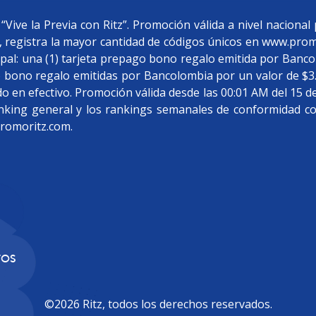
itz.com. Los Usuarios podrán encontrar los códigos al rev
del portafolio comercializado en Colombia (en adelante, los 
ve la Previa con Ritz”. Promoción válida a nivel nacional 
 20g y 22.4): RITZ PLAIN – SABOR ORIGINAL
, registra la mayor cantidad de códigos únicos en www.pro
30g, 34g y 75g): RITZ QUESO
cipal: una (1) tarjeta prepago bono regalo emitida por Banc
52.5g, 58.6g, 67g y 70g): RITZ TACO
go bono regalo emitidas por Bancolombia por un valor de $
 75g y 180g): RITZ JALAPEÑO
en efectivo. Promoción válida desde las 00:01 AM del 15 de
CTIVIDAD PROMOCIONAL:
anking general y los rankings semanales de conformidad co
irir Productos Participantes que incluyan un código alfanu
promoritz.com.
Este es un Código Único que consta de diecinueve (19) carac
rán LM o MP seguido de diez (10) números, luego en la secuenc
ás.
ividad Promocional, los Usuarios deberán ingresar a la pági
TOS
ersonales (en adelante, “Datos”). Tras identificarse y sumini
r en la promoción; desde dicho momento, el Usuario podrá in
©2026 Ritz, todos los derechos reservados.
oceso de identificación y suministro de Datos, revisar el 