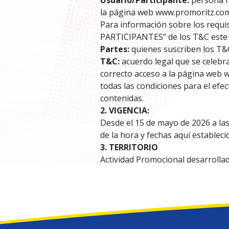
Usuario/Participante:
persona n
la página web www.promoritz.com 
Para información sobre los requi
PARTICIPANTES” de los T&C este
Partes:
quienes suscriben los T&C
T&C:
acuerdo legal que se celebra 
correcto acceso a la página web w
todas las condiciones para el ef
contenidas.
2. VIGENCIA:
Desde el 15 de mayo de 2026 a las
de la hora y fechas aquí estableci
3. TERRITORIO
Actividad Promocional desarrollad
4. DESCRIPCIÓN Y ACCESO A L
La participación de las personas 
como la aceptación sin reservas 
cumplir con la mecánica detallada
El acceso a la Actividad Promocio