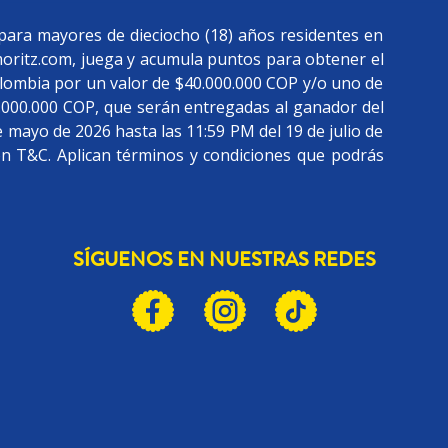
erso de los empaques de galletas
“Productos Participantes”):
para mayores de dieciocho (18) años residentes en
moritz.com, juega y acumula puntos para obtener el
olombia por un valor de $40.000.000 COP y/o uno de
3.000.000 COP, que serán entregadas al ganador del
 mayo de 2026 hasta las 11:59 PM del 19 de julio de
n T&C. Aplican términos y condiciones que podrás
mérico (en adelante, “Código
teres alfanuméricos y se compone
ia seguirá una (1) letra y se
SÍGUENOS EN NUESTRAS REDES
na web www.promoritz.com con la
strar sus Datos, el Usuario
iciar sesión (“loguearse”) con su
apartado “MECÁNICA AL INGRESAR A