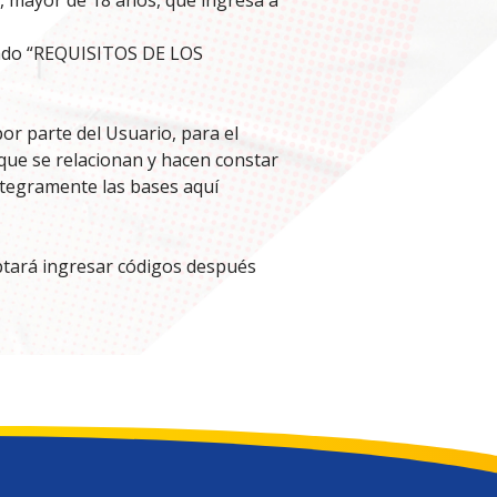
 mayor de 18 años, que ingresa a
rtado “REQUISITOS DE LOS
por parte del Usuario, para el
que se relacionan y hacen constar
ntegramente las bases aquí
ceptará ingresar códigos después
.
 entendimiento de estos T&C, así
s obligatoriamente deberán
icos en la página web de la