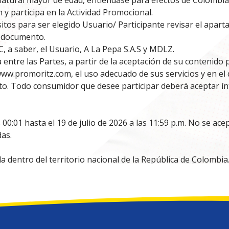
atural mayor de edad, entiéndase para efectos de Colombia,
y participa en la Actividad Promocional.
sitos para ser elegido Usuario/ Participante revisar el apa
 documento.
, a saber, el Usuario, A La Pepa S.A.S y MDLZ.
entre las Partes, a partir de la aceptación de su contenido 
ww.promoritz.com, el uso adecuado de sus servicios y en el 
ecto. Todo consumidor que desee participar deberá aceptar í
 00:01 hasta el 19 de julio de 2026 a las 11:59 p.m. No se a
das.
a dentro del territorio nacional de la República de Colombia
A ACTIVIDAD PROMOCIONAL:
interesadas en este concurso implica el total conocimiento y
de sus condiciones. En ese sentido, las personas interesada
 a continuación:
nal será habilitado mediante el ingreso de códigos alfanumér