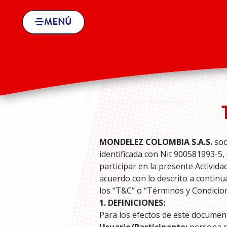
MENÚ
MENÚ
MONDELEZ COLOMBIA S.A.S.
soc
identificada con Nit 900581993-5,
participar en la presente Activid
acuerdo con lo descrito a continu
los “T&C” o “Términos y Condicion
1. DEFINICIONES:
Para los efectos de este document